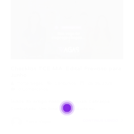
Checklist TCE MA: Edital Previsto para
Junho...
Portal Vagas
Concursos
28/05/2026
0 Comentários
Índice do Artigo Pontos Principais Cebraspe
Contratado: Um Sinal de Agilidade no…
CONTINUE LENDO
Portal Vagas