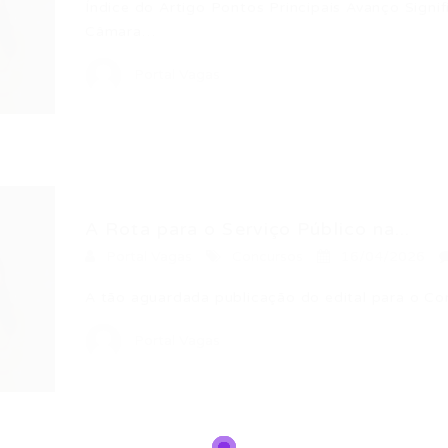
Índice do Artigo Pontos Principais Avanço Signi
Câmara…
Portal Vagas
A Rota para o Serviço Público na...
Portal Vagas
Concursos
16/04/2026
A tão aguardada publicação do edital para o C
Portal Vagas