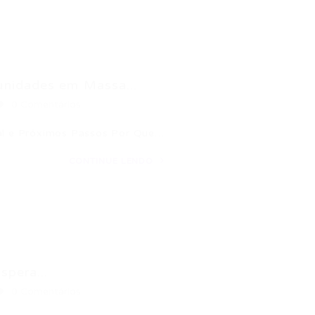
nidades em Massa...
0 Comentários
ual e Próximos Passos Por Que…
CONTINUE LENDO
pera...
0 Comentários