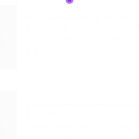
Provas da Câmara de São João PE...
Portal Vagas
Concursos
06/04/2026
Atenção, concurseiros! O Concurso Câmara de 
Portal Vagas
4 Oportunidades na Fundação João Pinhe
Portal Vagas
Concursos
31/03/2026
Concurso Fundação João Pinheiro: salários até 