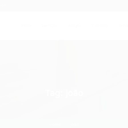
.com
Início
Serviços
Artigos
Contato
Entra
Tag:
joão
Home
joão