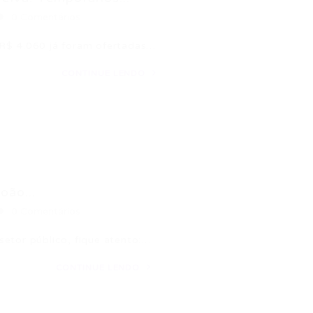
0 Comentários
 R$ 4.060 já foram ofertadas…
CONTINUE LENDO
oão...
0 Comentários
etor público, fique atento:…
CONTINUE LENDO