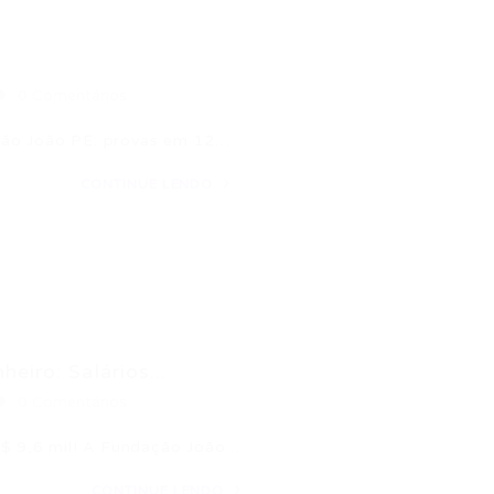
0 Comentários
São João PE: provas em 12…
CONTINUE LENDO
iro: Salários...
0 Comentários
R$ 9,6 mil! A Fundação João…
CONTINUE LENDO