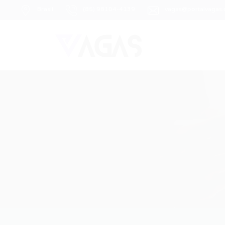
Brasil
(85) 98104-4139
vagas@portalvagas