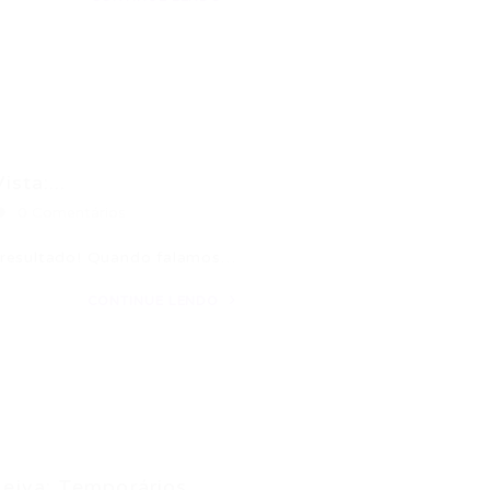
sta:...
0 Comentários
 resultado! Quando falamos…
CONTINUE LENDO
iva: Temporários...