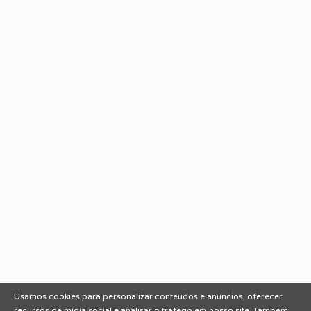
Candidatos / Vagas
Sobre nós
Fale Conosco
Encontre sua vaga
Minha conta
Encontre Empresas e Recrutadores
Entrar/ Cadastrar
Fale conosco
Tem dúvidas ou precisa de ajuda? Nossa equipe está
pronta para atender você! Entre em contato conosco
pelo e-mail ou através do formulário disponível no site.
(85)981044140
vagas@portalvagas.com
Usamos cookies para personalizar conteúdos e anúncios, oferecer
recursos de mídia social e analisar o tráfego em nosso site. Também