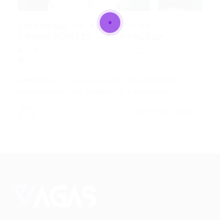
EMPREGO DE AUXILIAR DE
TRANSPORTES – FORTALEZA...
Auxiliar
,
Fortaleza
,
Outras
15/11/2015
0 Comentários
EMPREGO DE AUXILIAR DE TRANSPORTES –
FORTALEZA – CE Auxiliar de Transportes…
CONTINUE LENDO
Conectando talentos a oportunidades. Explore novas