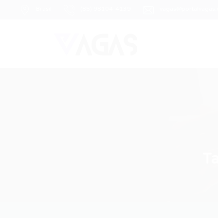
Brasil
(85) 98104-4139
vagas@portalvagas
T