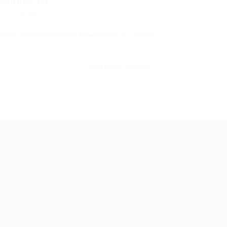
safios na...
0 Comentários
ntre influenciadores financeiros no Brasil
CONTINUE LENDO
ale conosco
m dúvidas ou precisa de ajuda? Nossa
uipe está pronta para atender você! Entre
 contato conosco pelo e-mail ou através
 formulário disponível no site.
5)981044140
vagas@portalvagas.com