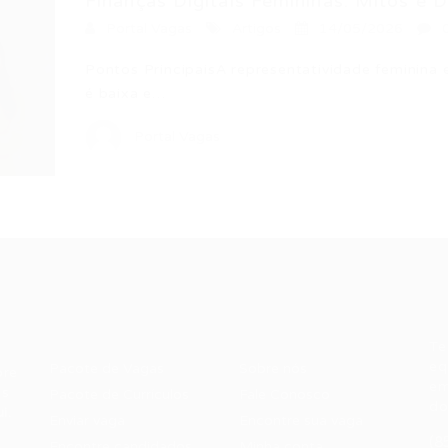
Finanças Digitais Femininas: Mitos e De
Portal Vagas
Artigos
14/05/2026
Pontos PrincipaisA representatividade feminina e
é baixa e…
Portal Vagas
Recrutador /
Candidatos /
F
Empresas
Vagas
Te
eq
Pacote de Vagas
Sobre nós
ore
em
es
Pacote de Currículos
Fale Conosco
do
i.
Enviar vaga
Encontre sua vaga
(8
Encontre candidados
Minha conta