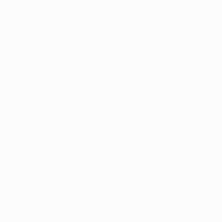
Perfil da Empresa
Gestão de Vagas
Candidatos / Vagas
Sobre nós
Fale Conosco
Encontre sua vaga
Minha conta
Encontre Empresas e Recrutadores
Entrar/ Cadastrar
Fale conosco
Tem dúvidas ou precisa de ajuda? Nossa equipe está
pronta para atender você! Entre em contato conosco
pelo e-mail ou através do formulário disponível no site.
(85)981044140
vagas@portalvagas.com