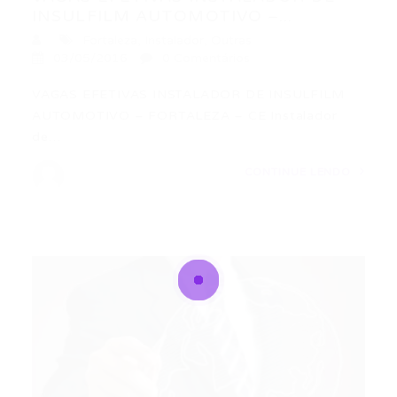
INSULFILM AUTOMOTIVO –...
Fortaleza
,
Instalador
,
Outras
03/05/2016
0 Comentários
VAGAS EFETIVAS INSTALADOR DE INSULFILM
AUTOMOTIVO – FORTALEZA – CE Instalador
de…
CONTINUE LENDO