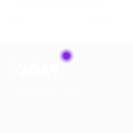
importância da autonomia financeira na…
CONTINUE LENDO
Portal Vagas
Conectando talentos a oportunidades. Explore novas
possibilidades de carreira com milhares de vagas
disponíveis.
Seu futuro começa aqui.
Cursos Profissionalizantes
|
Fale com a Recrutadora
© 2024 PortalVagas.com