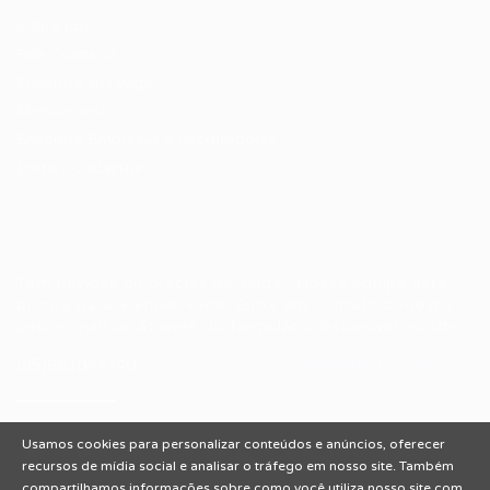
Sobre nós
Fale Conosco
Encontre sua vaga
Minha conta
Encontre Empresas e Recrutadores
Entrar/ Cadastrar
Fale conosco
Tem dúvidas ou precisa de ajuda? Nossa equipe está
pronta para atender você! Entre em contato conosco
pelo e-mail ou através do formulário disponível no site.
(85)981044140
vagas@portalvagas.com
Usamos cookies para personalizar conteúdos e anúncios, oferecer
recursos de mídia social e analisar o tráfego em nosso site. Também
compartilhamos informações sobre como você utiliza nosso site com