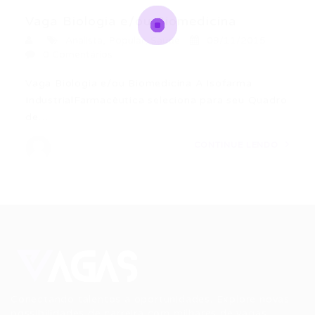
Vaga Biologia e/ou Biomedicina
Analista
,
Popular
,
Saúde
09/11/2015
0 Comentários
Vaga Biologia e/ou Biomedicina A Isofarma
IndustrialFarmacêutica seleciona para seu Quadro
de…
CONTINUE LENDO
Conectando talentos a oportunidades. Explore novas
possibilidades de carreira com milhares de vagas