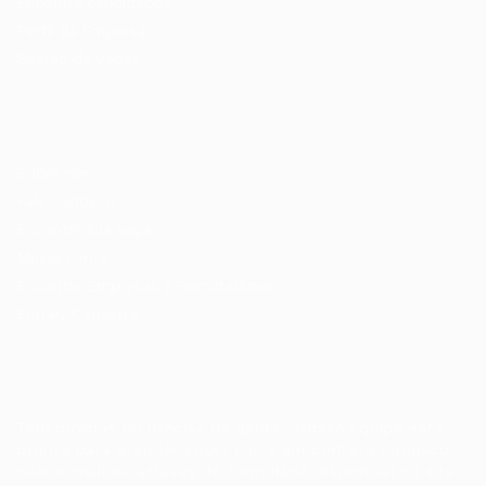
Encontre candidados
Perfil da Empresa
Gestão de Vagas
Candidatos / Vagas
Sobre nós
Fale Conosco
Encontre sua vaga
Minha conta
Encontre Empresas e Recrutadores
Entrar/ Cadastrar
Fale conosco
Tem dúvidas ou precisa de ajuda? Nossa equipe está
pronta para atender você! Entre em contato conosco
pelo e-mail ou através do formulário disponível no site.