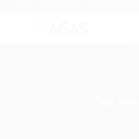
Brasil
(85) 98104-4139
vagas@portalvagas
Tag:
Indú