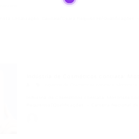
mentário
ista Localização: Caucaia/Ceará Requisitos/Qualificações: 
Indústria de Cosméticos contrata: Mot
Indústria de Cosméticos contrata: Motorista
Indústria de Cosméticos contrata: Motorista Loc
Requisitos/Qualificações: – Carteira Nacional d