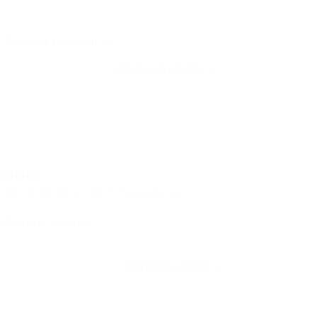
– Carteira Nacional de…
CONTINUE LENDO
orista
18/08/2017
0 Comentários
alização: Caucaia
e…
CONTINUE LENDO