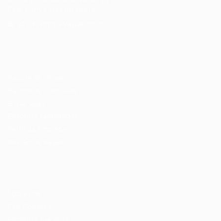
Fale com a Recrutadora
© 2024 PortalVagas.com
Recrutador / Empresas
Pacote de Vagas
Pacote de Currículos
Enviar vaga
Encontre candidados
Perfil da Empresa
Gestão de Vagas
Candidatos / Vagas
Sobre nós
Fale Conosco
Encontre sua vaga