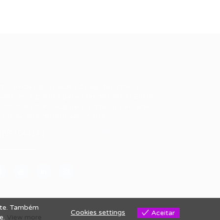
ale conosco
m dúvidas ou precisa de ajuda? Nossa
uipe está pronta para atender você! Entre
 contato conosco pelo e-mail ou através
 formulário disponível no site.
5)981044140
vagas@portalvagas.com
site. Também
Cookies settings
Aceitar
se.
View more