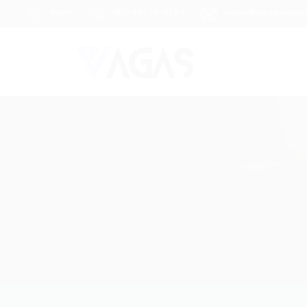
Brasil
(85) 98104-4139
vagas@portalvagas