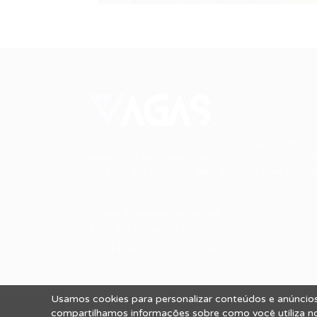
Conectando talentos a oportunidades. Expl
novas possibilidades de carreira com milhar
de vagas disponíveis.
Seu futuro começa aqu
Cursos Profissionalizantes
|
Fale com a Recrutadora
© 2024 PortalVagas.com
Usamos cookies para personalizar conteúdos e anúncios,
Todos os direitos reservados © 2012 Portal
compartilhamos informações sobre como você utiliza nos