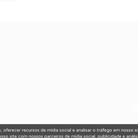
Recrutador /
Candidatos /
F
Empresas
Vagas
Te
eq
Pacote de Vagas
Sobre nós
ore
em
es
Pacote de Currículos
Fale Conosco
do
i.
Enviar vaga
Encontre sua vaga
(8
Encontre candidados
Minha conta
Perfil da Empresa
Encontre Empresas e
Recrutadores
Gestão de Vagas
Entrar/ Cadastrar
 oferecer recursos de mídia social e analisar o tráfego em nosso 
 Vagas.
so site com nossos parceiros de mídia social, publicidade e análi