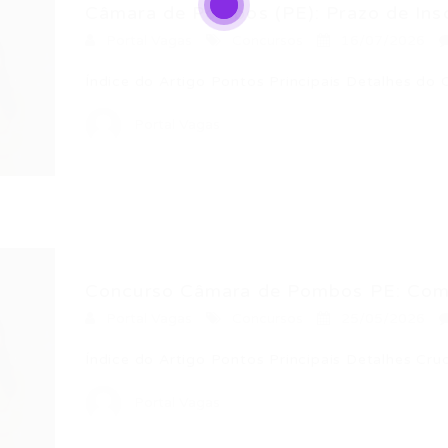
Câmara de Pombos (PE): Prazo de Inscr
Portal Vagas
Concursos
16/07/2026
Índice do Artigo Pontos Principais Detalhes 
Portal Vagas
Concurso Câmara de Pombos PE: Como 
Portal Vagas
Concursos
25/05/2026
Índice do Artigo Pontos Principais Detalhes C
Portal Vagas