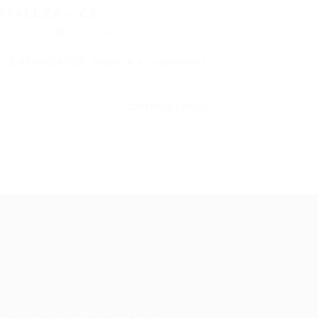
RTALEZA – CE
/11/2015
0 Comentários
 ATIVIDADES: Suporte a cozinheiros,
CONTINUE LENDO
ale conosco
m dúvidas ou precisa de ajuda? Nossa
uipe está pronta para atender você! Entre
 contato conosco pelo e-mail ou através
 formulário disponível no site.