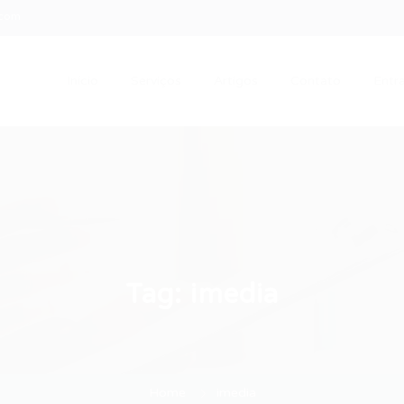
.com
Início
Serviços
Artigos
Contato
Entra
Tag:
imedia
Home
imedia