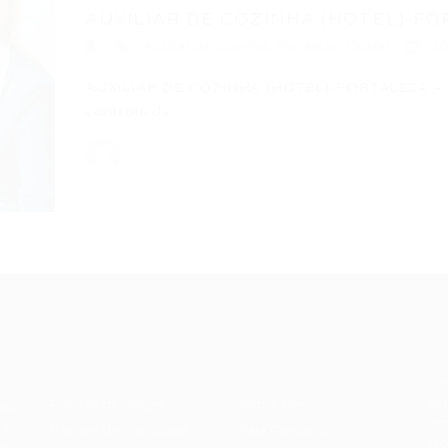
AUXILIAR DE COZINHA (HOTEL)-FO
Auxiliar de Cozinha
,
Fortaleza
,
Outras
20
AUXILIAR DE COZINHA (HOTEL)-FORTALEZA – CE
controle de…
Recrutador /
Candidatos /
F
Empresas
Vagas
Te
eq
Pacote de Vagas
Sobre nós
ore
em
es
Pacote de Currículos
Fale Conosco
do