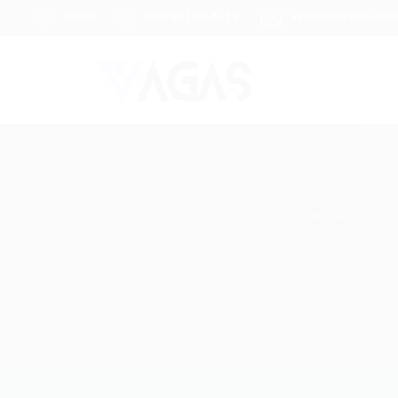
Brasil
(85) 98104-4139
vagas@portalvagas