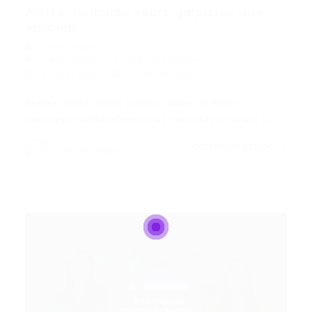
Alerta do Ibama sobre golpistas que
aplicam...
Portal Vagas
news
,
Noticias e Dicas
,
Novidades TI
15/01/2026
0 Comentários
Ibama emite alerta contra golpe de falso
concurso públicoDenúncias recentes levaram o…
CONTINUE LENDO
Portal Vagas