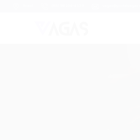
Brasil
(85) 98104-4139
vagas@portalvagas