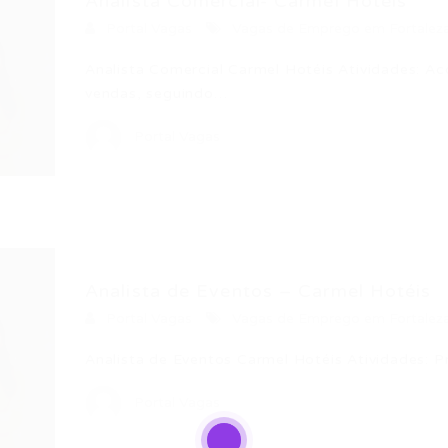
Analista Comercial- Carmel Hotéis
Portal Vagas
Vagas de Emprego em Fortalez
Analista Comercial Carmel Hotéis Atividades: A
vendas, seguindo…
Portal Vagas
Analista de Eventos – Carmel Hotéis
Portal Vagas
Vagas de Emprego em Fortalez
Analista de Eventos Carmel Hotéis Atividades: P
Portal Vagas