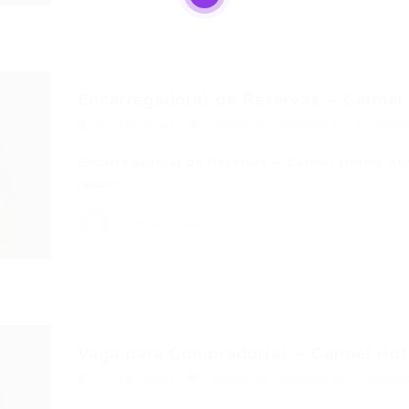
Encarregado(a) de Reservas – Carmel
Portal Vagas
Vagas de Emprego em Fortalez
Encarregado(a) de Reservas – Carmel Hotéis Ativ
resort;…
Portal Vagas
Vaga para Comprador(a) – Carmel Hot
Portal Vagas
Vagas de Emprego em Fortalez