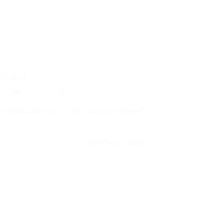
adoria
16
0 Comentários
nscrições abertas, curso de Departamento
CONTINUE LENDO