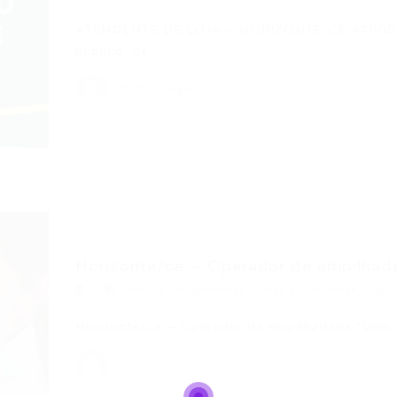
ATENDENTE DE LOJA – HORIZONTE/CE ATIVIDADE
público, de…
Portal Vagas
Horizonte/ce – Operador de empilhade
ensino fundamental
,
Obras e Reformas
,
Popu
Horizonte/ce – Operador de empilhadeira *Vem 