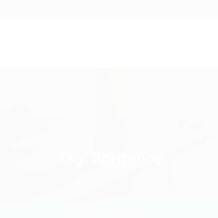
.com
Início
Serviços
Artigos
Contato
Entra
Tag:
horizonte
Home
horizonte