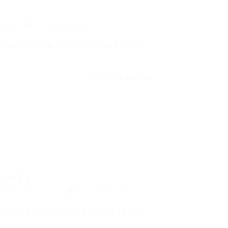
2016
0 Comentários
bertas, curso de Departamento Pessoal –
CONTINUE LENDO
nça Do...
02/12/2015
0 Comentários
balho Sênior Indústria localizada em…