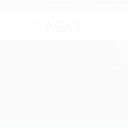
Brasil
(85) 98104-4139
vagas@portalvagas