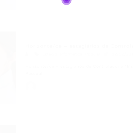
Horizonte/ce – estagiários de Control
Estagio
,
Informática
,
Popular
02/02/20
Horizonte/ce – estagiários de Controladoria *I
Pessoal –…