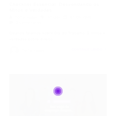
Checklist Essencial: Desvendando os
Mitos e Verdades...
Portal Vagas
Artigos
01/05/2026
0 Comentários
Quando falamos sobre Dia do Trabalho: 5 mitos e
verdades sobre direito…
CONTINUE LENDO
Portal Vagas