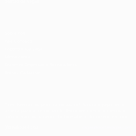
Gestão de Vagas
Candidatos / Vagas
Sobre nós
Fale Conosco
Encontre sua vaga
Minha conta
Encontre Empresas e Recrutadores
Entrar/ Cadastrar
Fale conosco
Tem dúvidas ou precisa de ajuda? Nossa equipe está
pronta para atender você! Entre em contato conosco
pelo e-mail ou através do formulário disponível no site.
(85)981044140
vagas@portalvagas.com