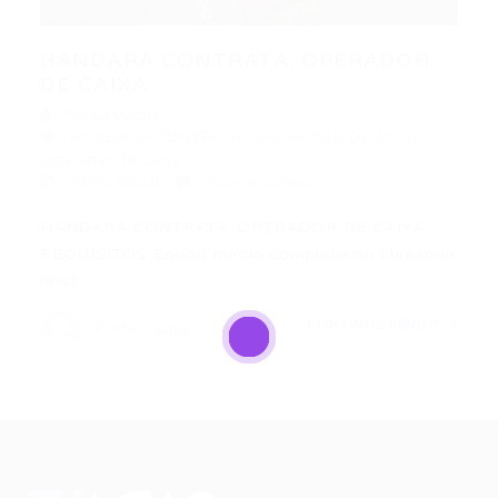
HANDARA CONTRATA: OPERADOR
DE CAIXA
Portal Vagas
HANDARA CONTRATA: OPERADOR DE CAIXA
,
Operador de Caixa
24/01/2019
7Comentários
HANDARA CONTRATA: OPERADOR DE CAIXA
REQUISITOS Ensino médio completo ou cursando
nível…
CONTINUE LENDO
Portal Vagas