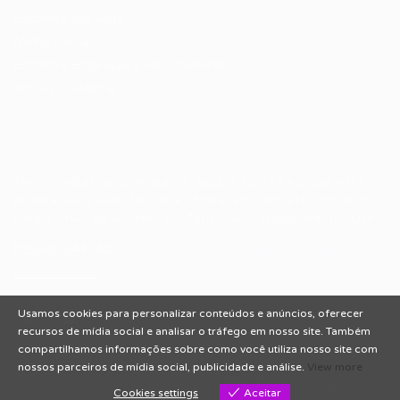
Encontre sua vaga
Minha conta
Encontre Empresas e Recrutadores
Entrar/ Cadastrar
Fale conosco
Tem dúvidas ou precisa de ajuda? Nossa equipe está
pronta para atender você! Entre em contato conosco
pelo e-mail ou através do formulário disponível no site.
(85)981044140
vagas@portalvagas.com
Usamos cookies para personalizar conteúdos e anúncios, oferecer
recursos de mídia social e analisar o tráfego em nosso site. Também
compartilhamos informações sobre como você utiliza nosso site com
nossos parceiros de mídia social, publicidade e análise.
View more
Todos os direitos reservados © 2012 Portal Vagas.
Cookies settings
Aceitar