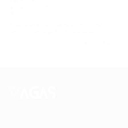
Últimas
16/07/2015
0 Comentários
Estão abertas inscrições para concurso público
em Novo Hamburgo (RS) Estão abertas…
CONTINUE LENDO
Conectando talentos a oportunidades. Explore novas
possibilidades de carreira com milhares de vagas
disponíveis.
Seu futuro começa aqui.