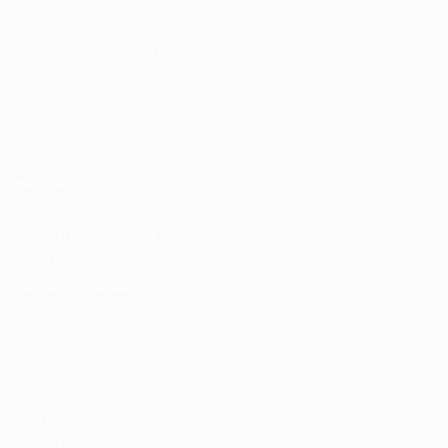
Fale com a Recrutadora
© 2024 PortalVagas.com
Recrutador / Empresas
Pacote de Vagas
Pacote de Currículos
Enviar vaga
Encontre candidados
Perfil da Empresa
Gestão de Vagas
Candidatos / Vagas
Sobre nós
Fale Conosco
Encontre sua vaga