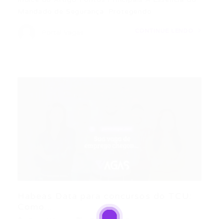
Mandado de Segurança: Protegendo…
CONTINUE LENDO
Portal Vagas
Habeas Data para concursos do TCU:
Como...