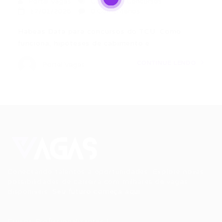
Portal Vagas
Concurso
,
Concursos
17/01/2026
0 Comentários
Habeas Data para concursos do TCU: Como
funciona, hipóteses de cabimento e…
CONTINUE LENDO
Portal Vagas
Conectando talentos a oportunidades. Explore novas
possibilidades de carreira com milhares de vagas
disponíveis.
Seu futuro começa aqui.
Cursos Profissionalizantes
|