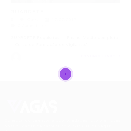
GUARDETE
Outras
17/07/2017
0 Comentários
GUARDETE Requisitos: – Ensino Médio completo;
– Curso de Formação de Vigilante/…
CONTINUE LENDO
Conectando talentos a oportunidades. Explore novas
possibilidades de carreira com milhares de vagas