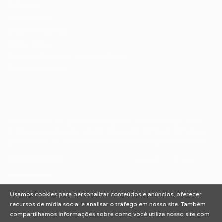
Sobre nós
Fale Conosco
Encontre sua vaga
Minha conta
Encontre Empresas e Recrutadores
Entrar/ Cadastrar
Fale conosco
Tem dúvidas ou precisa de ajuda? Nossa equipe está
pronta para atender você! Entre em contato conosco
pelo e-mail ou através do formulário disponível no site.
(85)981044140
vagas@portalvagas.com
Usamos cookies para personalizar conteúdos e anúncios, oferecer
recursos de mídia social e analisar o tráfego em nosso site. Também
compartilhamos informações sobre como você utiliza nosso site com