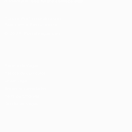
disponíveis.
Seu futuro começa aqui.
Cursos Profissionalizantes
|
Fale com a Recrutadora
© 2024 PortalVagas.com
Recrutador / Empresas
Pacote de Vagas
Pacote de Currículos
Enviar vaga
Encontre candidados
Perfil da Empresa
Gestão de Vagas
Candidatos / Vagas