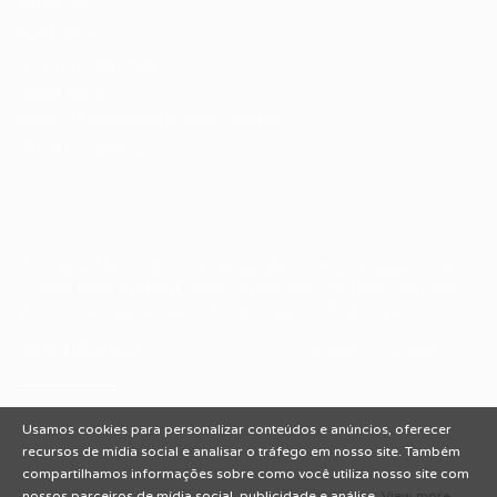
Sobre nós
Fale Conosco
Encontre sua vaga
Minha conta
Encontre Empresas e Recrutadores
Entrar/ Cadastrar
Fale conosco
Tem dúvidas ou precisa de ajuda? Nossa equipe está
pronta para atender você! Entre em contato conosco
pelo e-mail ou através do formulário disponível no site.
(85)981044140
vagas@portalvagas.com
Usamos cookies para personalizar conteúdos e anúncios, oferecer
recursos de mídia social e analisar o tráfego em nosso site. Também
compartilhamos informações sobre como você utiliza nosso site com
nossos parceiros de mídia social, publicidade e análise.
View more