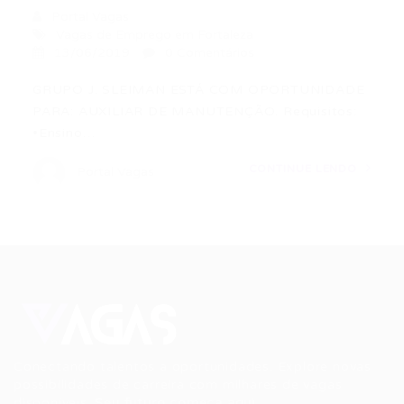
Portal Vagas
Vagas de Emprego em Fortaleza
13/06/2019
0 Comentários
GRUPO J. SLEIMAN ESTÁ COM OPORTUNIDADE
PARA: AUXILIAR DE MANUTENÇÃO. Requisitos:
•Ensino…
CONTINUE LENDO
Portal Vagas
Conectando talentos a oportunidades. Explore novas
possibilidades de carreira com milhares de vagas
disponíveis.
Seu futuro começa aqui.