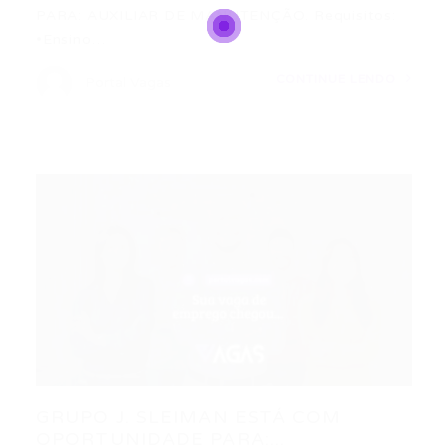
PARA: AUXILIAR DE MANUTENÇÃO. Requisitos:
•Ensino…
CONTINUE LENDO
Portal Vagas
GRUPO J. SLEIMAN ESTÁ COM
OPORTUNIDADE PARA:...