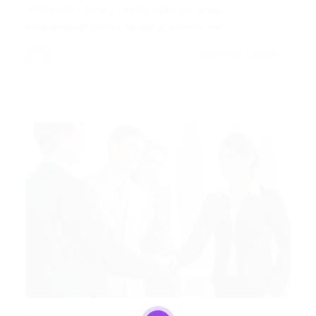
A FANOR l DeVry, instituição do grupo
educacional DeVry Brasil presente em…
CONTINUE LENDO