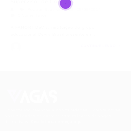
Supervisor de Compras
Popular
,
Supervisor
28/05/2014
0 Comentários
A FANOR l DeVry, instituição do grupo
educacional DeVry Brasil presente em…
CONTINUE LENDO
Conectando talentos a oportunidades. Explore novas
possibilidades de carreira com milhares de vagas
disponíveis.
Seu futuro começa aqui.