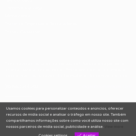
Fale Conosco
Encontre sua vaga
Minha conta
Encontre Empresas e Recrutadores
Entrar/ Cadastrar
Fale conosco
Tem dúvidas ou precisa de ajuda? Nossa equipe está
pronta para atender você! Entre em contato conosco
pelo e-mail ou através do formulário disponível no site.
(85)981044140
vagas@portalvagas.com
Usamos cookies para personalizar conteúdos e anúncios, oferecer
recursos de mídia social e analisar o tráfego em nosso site. Também
compartilhamos informações sobre como você utiliza nosso site com
nossos parceiros de mídia social, publicidade e análise.
View more
Todos os direitos reservados © 2012 Portal Vagas.
Cookies settings
Aceitar