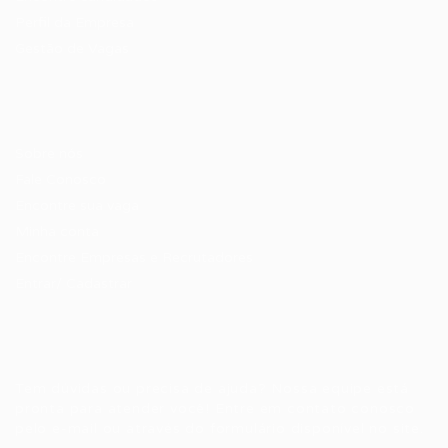
Perfil da Empresa
Gestão de Vagas
Candidatos / Vagas
Sobre nós
Fale Conosco
Encontre sua vaga
Minha conta
Encontre Empresas e Recrutadores
Entrar/ Cadastrar
Fale conosco
Tem dúvidas ou precisa de ajuda? Nossa equipe está
pronta para atender você! Entre em contato conosco
pelo e-mail ou através do formulário disponível no site.