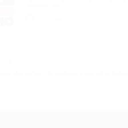
conservando em…
Portal Vagas
18
0 Comentários
zar abastecimento das gôndolas e pontos extras; Realiz