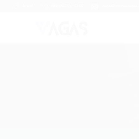
Brasil
(85) 98104-4139
vagas@portalvagas