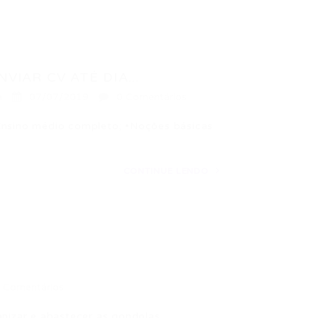
VIAR CV ATÉ DIA...
a
07/07/2019
0 Comentários
sino médio completo; •Noções básicas
CONTINUE LENDO
 Comentários
anizar e abastecer as gondolas,