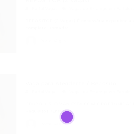
REPOSITOR (2 Vagas)
Portal Vagas
Vagas de Emprego em Fortalez
REPOSITOR (2 Vagas) É necessária experiência 
completo. Jornada:…
Portal Vagas
Vaga para Atendente / Repositor
Portal Vagas
Vagas de Emprego em Fortalez
GRUPO J. SLEIMAN ESTÁ COM OPORTUNIDADE 
Requisitos •Ensino…
Portal Vagas