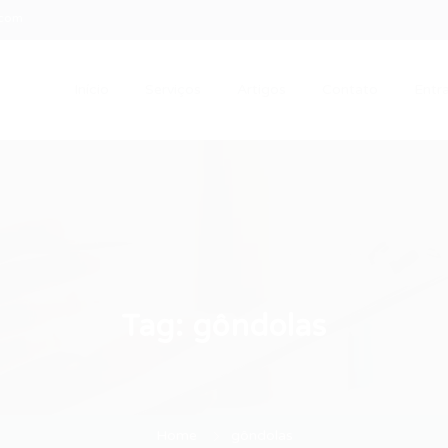
.com
Início
Serviços
Artigos
Contato
Entra
Tag:
gôndolas
Home
gôndolas