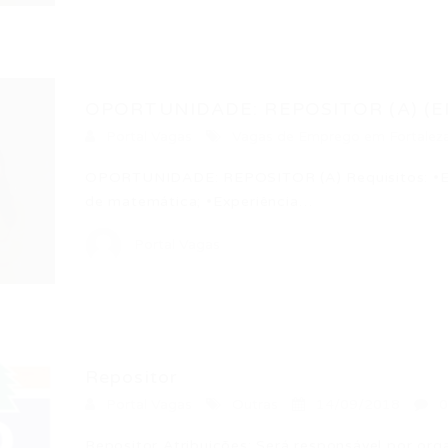
OPORTUNIDADE: REPOSITOR (A) (EN
Portal Vagas
Vagas de Emprego em Fortalez
OPORTUNIDADE: REPOSITOR (A) Requisitos: •En
de matemática; •Experiência…
Portal Vagas
Repositor
Portal Vagas
Outras
14/09/2018
0
Repositor Atribuições: Será responsável por org