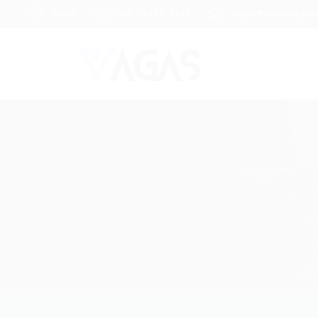
Brasil
(85) 98104-4139
vagas@portalvagas