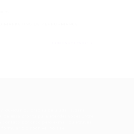
ários
ÁGIO MARKETING DE PERFORMANCE
CONTINUE LENDO
ale conosco
m dúvidas ou precisa de ajuda? Nossa
uipe está pronta para atender você! Entre
 contato conosco pelo e-mail ou através
 formulário disponível no site.