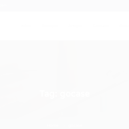
.com
Início
Serviços
Artigos
Contato
Entra
Tag:
gocase
Home
gocase