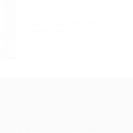
Estágio Marketing Performance
Informática
12/05/2017
0 Coment
Estágio Marketing Performance VAGA – EST
Descrição da Vaga…
Recrutador /
Candidatos /
F
Empresas
Vagas
Te
eq
Pacote de Vagas
Sobre nós
ore
em
es
Pacote de Currículos
Fale Conosco
do
i.
Enviar vaga
Encontre sua vaga