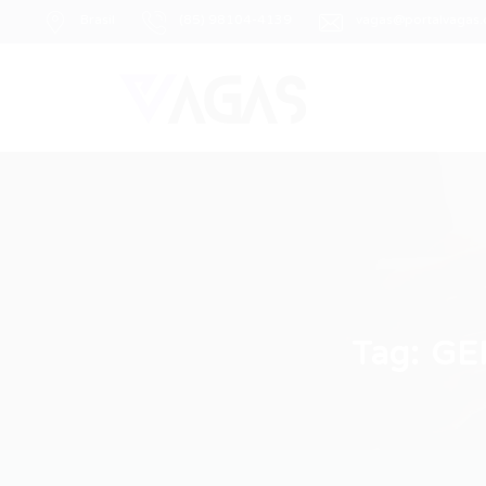
Brasil
(85) 98104-4139
vagas@portalvagas
Tag:
GE