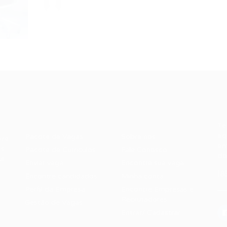
Recrutador /
Candidatos /
F
Empresas
Vagas
Te
eq
Pacote de Vagas
Sobre nós
ore
em
es
Pacote de Currículos
Fale Conosco
do
i.
Enviar vaga
Encontre sua vaga
(8
Encontre candidados
Minha conta
Perfil da Empresa
Encontre Empresas e
Recrutadores
Gestão de Vagas
Entrar/ Cadastrar