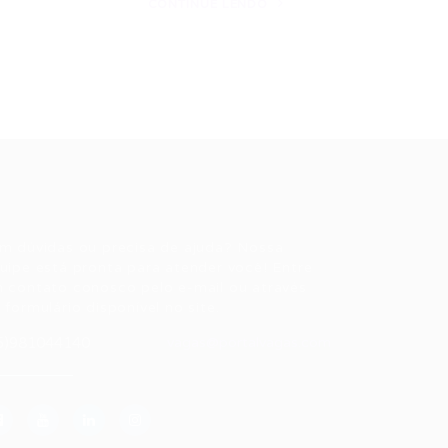
CONTINUE LENDO
ale conosco
m dúvidas ou precisa de ajuda? Nossa
uipe está pronta para atender você! Entre
 contato conosco pelo e-mail ou através
 formulário disponível no site.
5)981044140
vagas@portalvagas.com