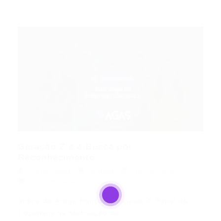
Geração Z e a Busca por
Reconhecimento:...
Portal Vagas
Artigos
30/06/2026
0 Comentários
Índice do Artigo Pontos Principais O Papel da
Dopamina na Motivação da…