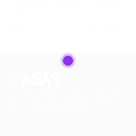
– Graduação em Gastronomia; – Experiência na
função; -…
CONTINUE LENDO
Deborah S.
Conectando talentos a oportunidades. Explore novas
possibilidades de carreira com milhares de vagas
disponíveis.
Seu futuro começa aqui.
Cursos Profissionalizantes
|
Fale com a Recrutadora