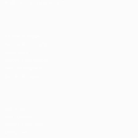
© 2024 PortalVagas.com
Recrutador / Empresas
Pacote de Vagas
Pacote de Currículos
Enviar vaga
Encontre candidados
Perfil da Empresa
Gestão de Vagas
Candidatos / Vagas
Sobre nós
Fale Conosco
Encontre sua vaga
Minha conta