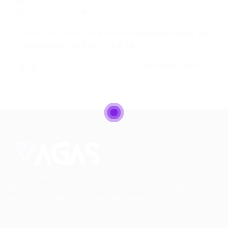
Vagas de Emprego em Fortaleza
15/08/2022
0 Comentários
GARÇOM e GARÇONETE para empresa cliente do
segmento de BARRACA DE PRAIA…
CONTINUE LENDO
Portal Vagas
Conectando talentos a oportunidades. Explore novas
possibilidades de carreira com milhares de vagas
disponíveis.
Seu futuro começa aqui.