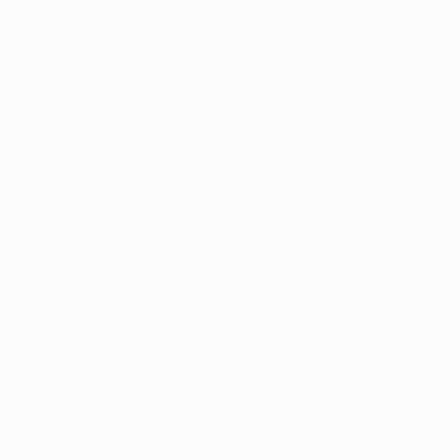
Cursos Profissionalizantes
|
Fale com a Recrutadora
© 2024 PortalVagas.com
Recrutador / Empresas
Pacote de Vagas
Pacote de Currículos
Enviar vaga
Encontre candidados
Perfil da Empresa
Gestão de Vagas
Candidatos / Vagas
Sobre nós
Fale Conosco
Encontre sua vaga