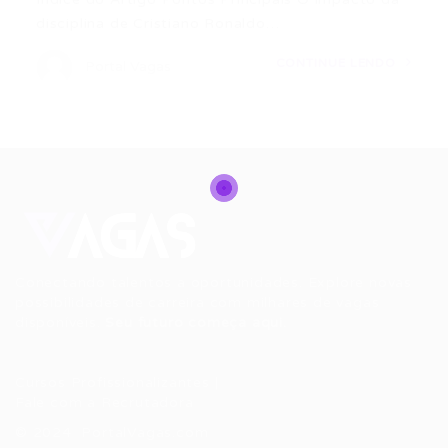
disciplina de Cristiano Ronaldo…
CONTINUE LENDO
Portal Vagas
Conectando talentos a oportunidades. Explore novas
possibilidades de carreira com milhares de vagas
disponíveis.
Seu futuro começa aqui.
Cursos Profissionalizantes
|
Fale com a Recrutadora
© 2024 PortalVagas.com