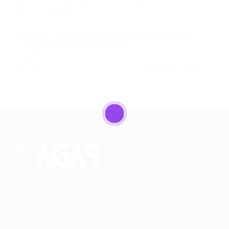
Portal Vagas
Concursos
22/06/2026
0 Comentários
Índice do Artigo Pontos Principais Detalhes do
Concurso Macaé Saúde RJ e…
CONTINUE LENDO
Portal Vagas
Conectando talentos a oportunidades. Explore novas
possibilidades de carreira com milhares de vagas
disponíveis.
Seu futuro começa aqui.