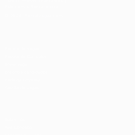
Cursos Profissionalizantes
|
Fale com a Recrutadora
© 2024 PortalVagas.com
Recrutador / Empresas
Pacote de Vagas
Pacote de Currículos
Enviar vaga
Encontre candidados
Perfil da Empresa
Gestão de Vagas
Candidatos / Vagas
Sobre nós
Fale Conosco