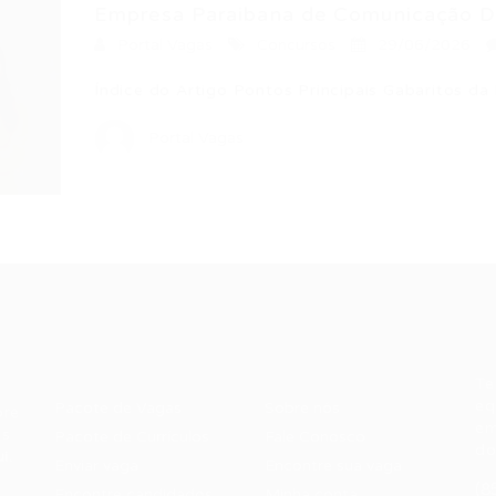
Empresa Paraibana de Comunicação Div
Portal Vagas
Concursos
29/06/2026
Índice do Artigo Pontos Principais Gabaritos 
Portal Vagas
Recrutador /
Candidatos /
F
Empresas
Vagas
Te
eq
Pacote de Vagas
Sobre nós
ore
em
es
Pacote de Currículos
Fale Conosco
do
i.
Enviar vaga
Encontre sua vaga
(8
Encontre candidados
Minha conta