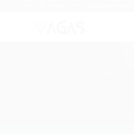
Brasil
(85) 98104-4139
vagas@portalvagas