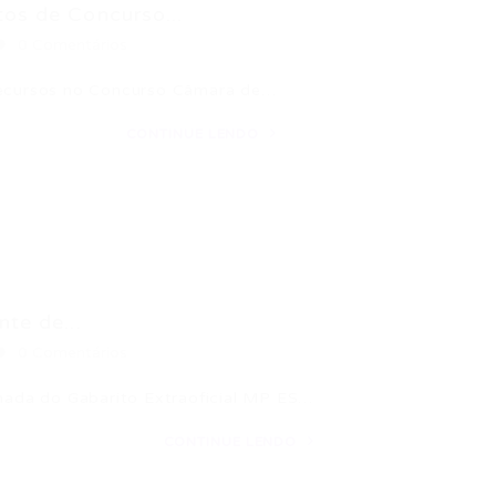
os de Concurso...
0 Comentários
 Recursos no Concurso Câmara de…
CONTINUE LENDO
te de...
0 Comentários
lhada do Gabarito Extraoficial MP ES…
CONTINUE LENDO