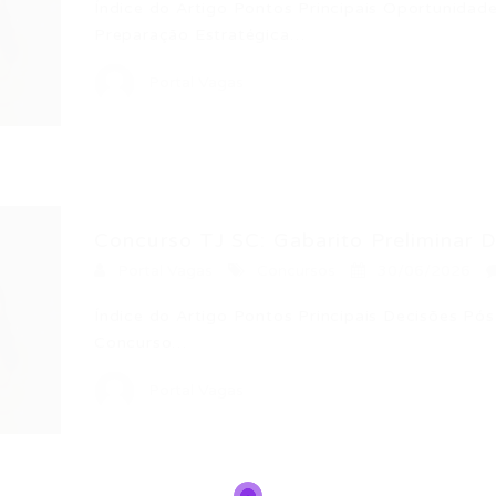
Índice do Artigo Pontos Principais Oportunidad
Preparação Estratégica…
Portal Vagas
Concurso TJ SC: Gabarito Preliminar D
Portal Vagas
Concursos
30/06/2026
Índice do Artigo Pontos Principais Decisões Pó
Concurso…
Portal Vagas