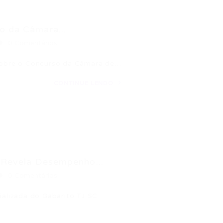
o da Câmara...
0 Comentários
 sobre o Concurso da Câmara de…
CONTINUE LENDO
l Revela Desempenho...
0 Comentários
ializada do Gabarito TJ SC