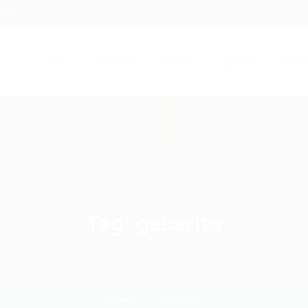
.com
Início
Serviços
Artigos
Contato
Entra
Tag:
gabarito
Home
gabarito