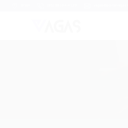
Brasil
(85) 98104-4139
vagas@portalvagas