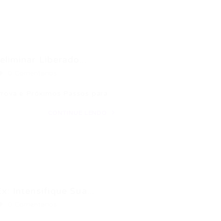
liminar Liberado...
0 Comentários
 Prova e Próximos Passos para…
CONTINUE LENDO
: Intensifique Sua...
0 Comentários