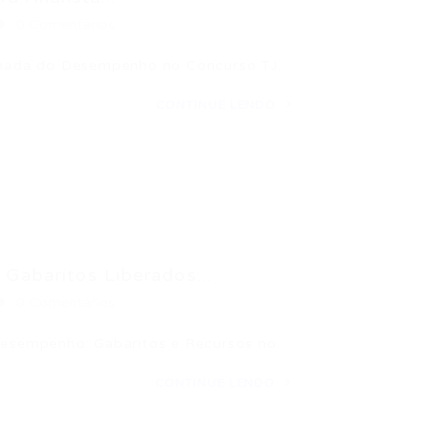
0 Comentários
talhada do Desempenho no Concurso TJ…
CONTINUE LENDO
Gabaritos Liberados...
0 Comentários
 Desempenho: Gabaritos e Recursos no…
CONTINUE LENDO