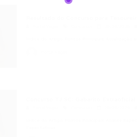
Resultado do Concurso para Tesoureir
Portal Vagas
Concursos
29/06/2026
Índice do Artigo Pontos Principais Atualização
Portal Vagas
Concurso TJ SC: Gabarito Extraoficia
Portal Vagas
Concursos
28/06/2026
Índice do Artigo Pontos Principais Análise Espec
Expectativas…