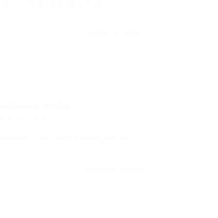
e Única de Treinamento Prático
CONTINUE LENDO
ivulgado Nesta...
0 Comentários
s-Gabarito: Recursos e Anulações no
CONTINUE LENDO