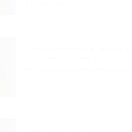
Portal Vagas
Resultado Extraoficial do Concurso TJ
Portal Vagas
Concursos
28/06/2026
Índice do Artigo Pontos Principais Prova do Tri
Portal Vagas
TJ SC Divulga Gabarito Extraoficial par