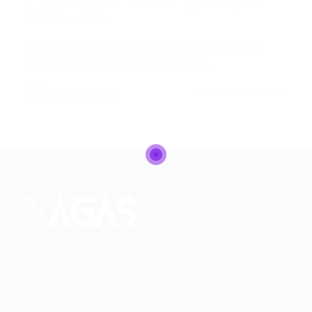
Portal Vagas
Concursos
18/05/2026
0 Comentários
Índice do Artigo Pontos Principais Recursos e
Prazos: Fique Atento aos Detalhes…
CONTINUE LENDO
Portal Vagas
Conectando talentos a oportunidades. Explore novas
possibilidades de carreira com milhares de vagas
disponíveis.
Seu futuro começa aqui.