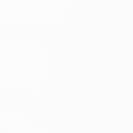
Cursos Profissionalizantes
|
Fale com a Recrutadora
© 2024 PortalVagas.com
Recrutador / Empresas
Pacote de Vagas
Pacote de Currículos
Enviar vaga
Encontre candidados
Perfil da Empresa
Gestão de Vagas
Candidatos / Vagas
Sobre nós
Fale Conosco