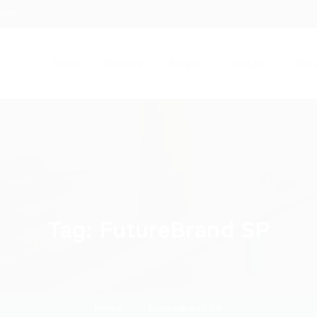
.com
Início
Serviços
Artigos
Contato
Entra
Tag:
FutureBrand SP
Home
FutureBrand SP