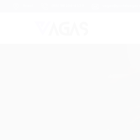
Brasil
(85) 98104-4139
vagas@portalvagas