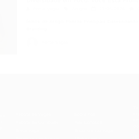
Diversidade em Foco: Você Está Pronto
Portal Vagas
Artigos
23/05/2026
Índice do Artigo Pontos Principais Desvendand
Branding…
Portal Vagas
Recrutador /
Candidatos /
F
Empresas
Vagas
Te
eq
Pacote de Vagas
Sobre nós
ore
em
es
Pacote de Currículos
Fale Conosco
do
i.
Enviar vaga
Encontre sua vaga
(8
Encontre candidados
Minha conta