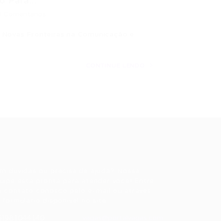
 Para...
0 Comentários
o Novas Fronteiras na Comunicação e
CONTINUE LENDO
ale conosco
m dúvidas ou precisa de ajuda? Nossa
uipe está pronta para atender você! Entre
 contato conosco pelo e-mail ou através
 formulário disponível no site.
5)981044140
vagas@portalvagas.com