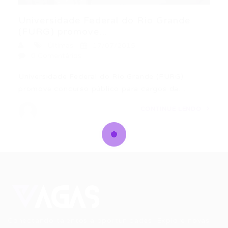
Universidade Federal do Rio Grande
(FURG) promove...
Últimas
17/07/2015
0 Comentários
Universidade Federal do Rio Grande (FURG)
promove concurso público para cargos da…
CONTINUE LENDO
Conectando talentos a oportunidades. Explore novas