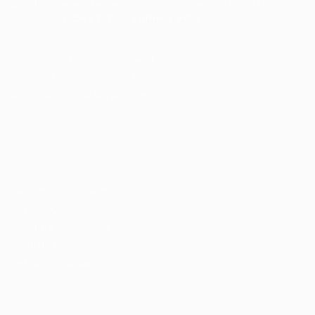
possibilidades de carreira com milhares de vagas
disponíveis.
Seu futuro começa aqui.
Cursos Profissionalizantes
|
Fale com a Recrutadora
© 2024 PortalVagas.com
Recrutador / Empresas
Pacote de Vagas
Pacote de Currículos
Enviar vaga
Encontre candidados
Perfil da Empresa
Gestão de Vagas
Candidatos / Vagas