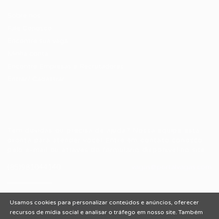
Sobre nós
Fale Conosco
Encontre sua vaga
Minha conta
Encontre Empresas e Recrutadores
Entrar/ Cadastrar
Fale conosco
Tem dúvidas ou precisa de ajuda? Nossa equipe está
pronta para atender você! Entre em contato conosco
pelo e-mail ou através do formulário disponível no site.
(85)981044140
vagas@portalvagas.com
Usamos cookies para personalizar conteúdos e anúncios, oferecer
recursos de mídia social e analisar o tráfego em nosso site. Também