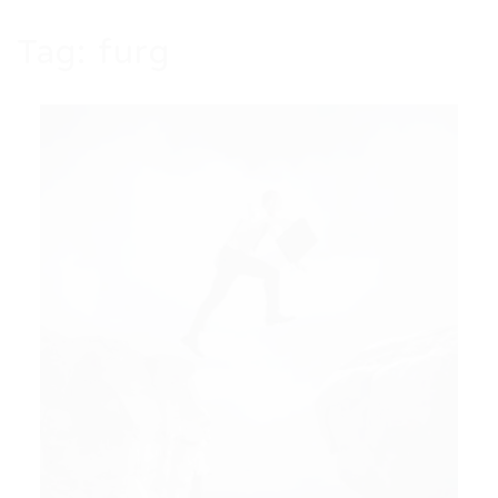
Tag:
furg