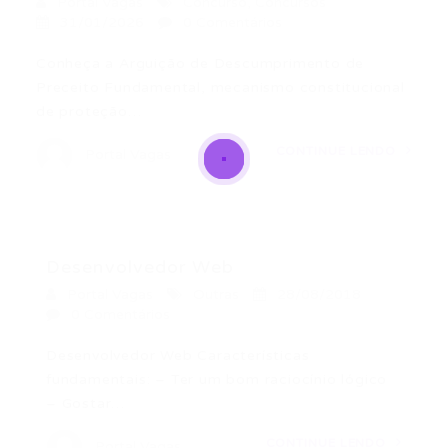
Portal Vagas
Concurso
,
Concursos
31/01/2026
0 Comentários
Conheça a Arguição de Descumprimento de
Preceito Fundamental, mecanismo constitucional
de proteção…
CONTINUE LENDO
Portal Vagas
Desenvolvedor Web
Portal Vagas
Outras
28/08/2018
0 Comentários
Desenvolvedor Web Características
fundamentais: – Ter um bom raciocínio lógico
– Gostar…
CONTINUE LENDO
Portal Vagas