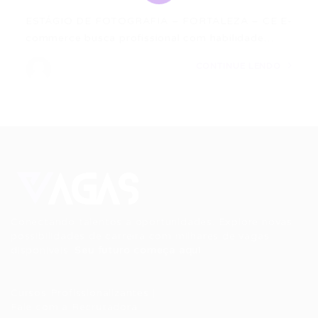
ESTÁGIO DE FOTOGRAFIA – FORTALEZA – CE E-
commerce busca profissional com habilidade…
CONTINUE LENDO
Conectando talentos a oportunidades. Explore novas
possibilidades de carreira com milhares de vagas
disponíveis.
Seu futuro começa aqui.
Cursos Profissionalizantes
|
Fale com a Recrutadora