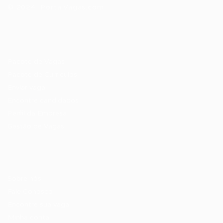
© 2024 PortalVagas.com
Recrutador / Empresas
Pacote de Vagas
Pacote de Currículos
Enviar vaga
Encontre candidados
Perfil da Empresa
Gestão de Vagas
Candidatos / Vagas
Sobre nós
Fale Conosco
Encontre sua vaga
Minha conta