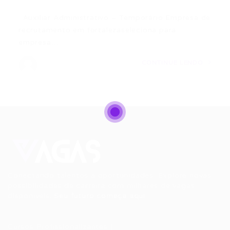
: Auxiliar Administrativo – Temporário Empresa de
recrutamento em fortalezaseleciona para
empresa…
CONTINUE LENDO
Conectando talentos a oportunidades. Explore novas
possibilidades de carreira com milhares de vagas
disponíveis.
Seu futuro começa aqui.
Cursos Profissionalizantes
|