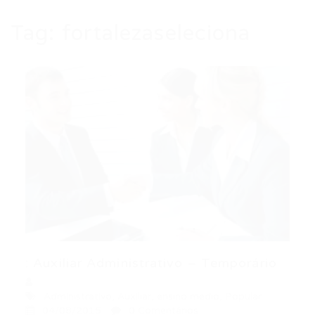
Tag:
fortalezaseleciona
: Auxiliar Administrativo – Temporário
Administrativo
,
Auxiliar
,
ensino medio
,
Popular
04/08/2015
0 Comentários