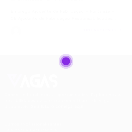
Emprego Ajudante de Fabricação – Fortaleza –
CE Ajudante de Fabricação Responsabilidades:…
CONTINUE LENDO
Conectando talentos a oportunidades. Explore novas
possibilidades de carreira com milhares de vagas
disponíveis.
Seu futuro começa aqui.
Cursos Profissionalizantes
|
Fale com a Recrutadora