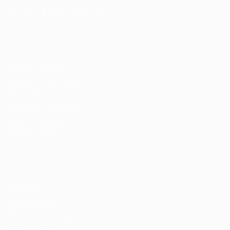
© 2024 PortalVagas.com
Recrutador / Empresas
Pacote de Vagas
Pacote de Currículos
Enviar vaga
Encontre candidados
Perfil da Empresa
Gestão de Vagas
Candidatos / Vagas
Sobre nós
Fale Conosco
Encontre sua vaga
Minha conta