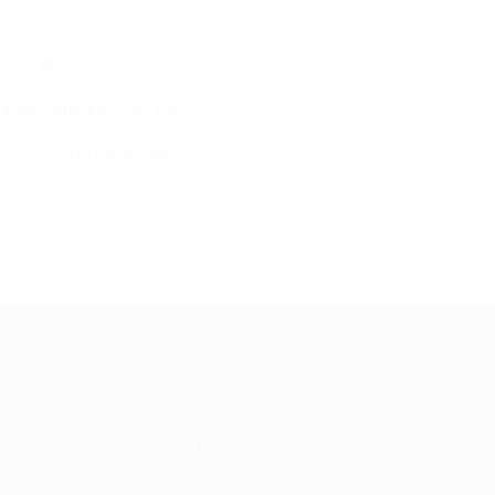
015
0 Comentários
ista de Seleção com Foco…
CONTINUE LENDO
ale conosco
m dúvidas ou precisa de ajuda? Nossa
uipe está pronta para atender você! Entre
 contato conosco pelo e-mail ou através
 formulário disponível no site.