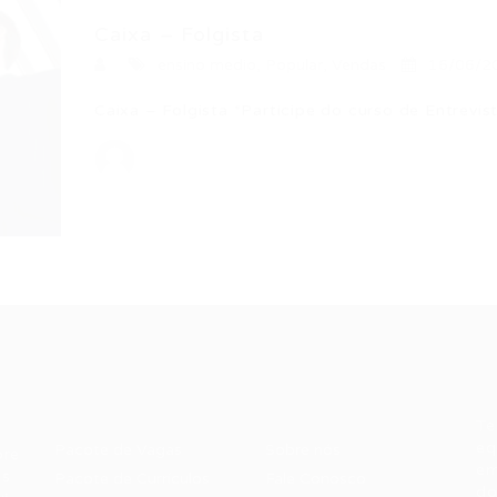
Caixa – Folgista
ensino medio
,
Popular
,
Vendas
16/06/2
Caixa – Folgista *Participe do curso de Entrev
Recrutador /
Candidatos /
F
Empresas
Vagas
Te
eq
Pacote de Vagas
Sobre nós
ore
em
es
Pacote de Currículos
Fale Conosco
do