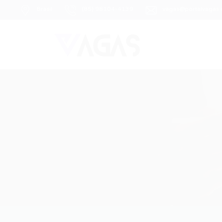
Brasil
(85) 98104-4139
vagas@portalvagas