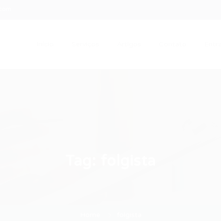
.com
Início
Serviços
Artigos
Contato
Entra
Tag:
folgista
Home
folgista