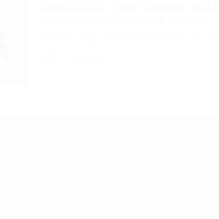
Entenda Como Novo Concurso do MAP
Portal Vagas
Concursos
19/05/2026
Índice do Artigo Pontos Principais Concurso d
Portal Vagas
Recrutador /
Candidatos /
F
Empresas
Vagas
Te
eq
Pacote de Vagas
Sobre nós
ore
em
es
Pacote de Currículos
Fale Conosco
do
i.
Enviar vaga
Encontre sua vaga
(8
Encontre candidados
Minha conta