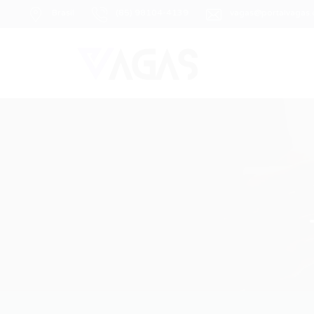
Brasil
(85) 98104-4139
vagas@portalvagas