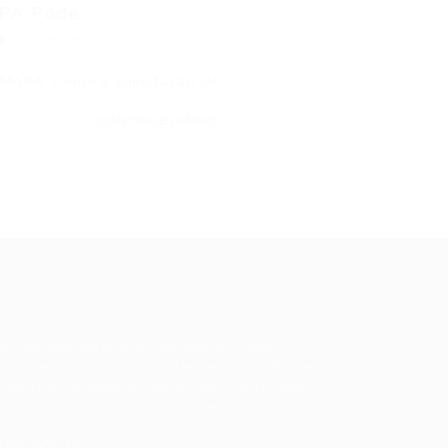
A Pode...
0 Comentários
o MAPA: Como a solicitação de…
CONTINUE LENDO
ale conosco
m dúvidas ou precisa de ajuda? Nossa
uipe está pronta para atender você! Entre
 contato conosco pelo e-mail ou através
 formulário disponível no site.
5)981044140
vagas@portalvagas.com