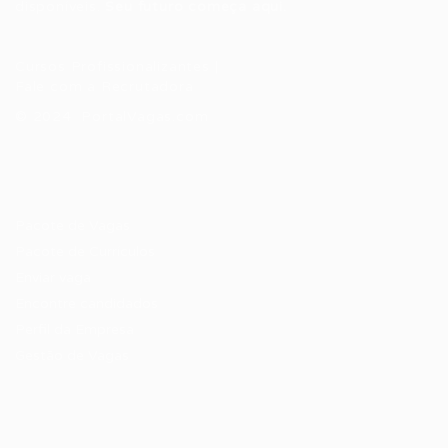
disponíveis.
Seu futuro começa aqui.
Cursos Profissionalizantes
|
Fale com a Recrutadora
© 2024 PortalVagas.com
Recrutador / Empresas
Pacote de Vagas
Pacote de Currículos
Enviar vaga
Encontre candidados
Perfil da Empresa
Gestão de Vagas
Candidatos / Vagas