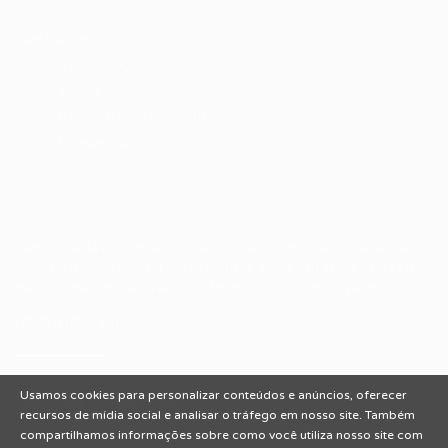
Sobre nós
Fale Conosco
Encontre sua vaga
Minha conta
Encontre Empresas e Recrutadores
Entrar/ Cadastrar
Fale conosco
Tem dúvidas ou precisa de ajuda? Nossa equipe está
pronta para atender você! Entre em contato conosco
pelo e-mail ou através do formulário disponível no site.
(85)981044140
vagas@portalvagas.com
Usamos cookies para personalizar conteúdos e anúncios, oferecer
recursos de mídia social e analisar o tráfego em nosso site. Também
compartilhamos informações sobre como você utiliza nosso site com