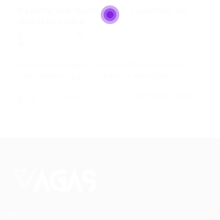
Acelere sua Aprovação: Cadernos de
Questões para...
Portal Vagas
Concursos
13/05/2026
0 Comentários
Pontos PrincipaisO concurso ISS Nova Ponte
(MG) oferece vagas para Fiscal Municipal…
CONTINUE LENDO
Portal Vagas
Conectando talentos a oportunidades. Explore novas
possibilidades de carreira com milhares de vagas