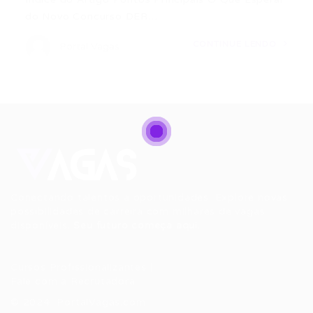
do Novo Concurso DER…
CONTINUE LENDO
Portal Vagas
Conectando talentos a oportunidades. Explore novas
possibilidades de carreira com milhares de vagas
disponíveis.
Seu futuro começa aqui.
Cursos Profissionalizantes
|
Fale com a Recrutadora
© 2024 PortalVagas.com