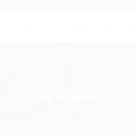
.com
Início
Serviços
Artigos
Contato
Entra
Tag:
figurinhas
Home
figurinhas