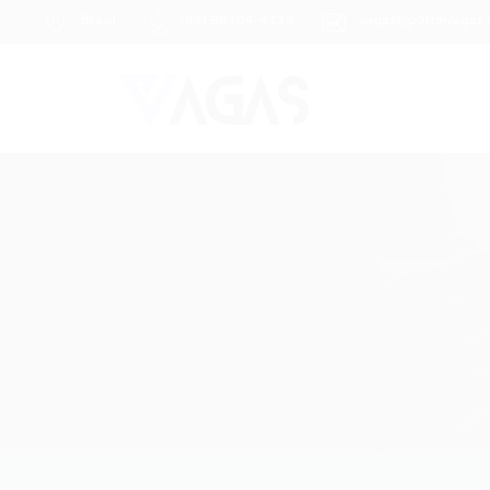
Brasil
(85) 98104-4139
vagas@portalvagas