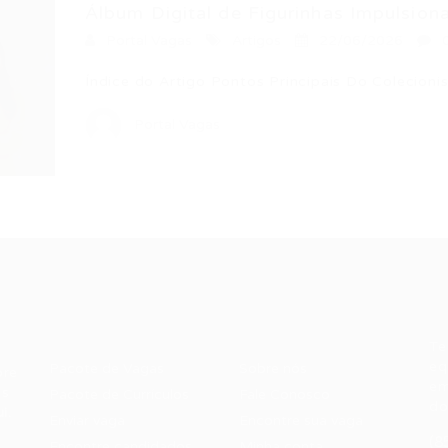
Álbum Digital de Figurinhas Impulsiona
Portal Vagas
Artigos
22/06/2026
Índice do Artigo Pontos Principais Do Colecion
Portal Vagas
Recrutador /
Candidatos /
F
Empresas
Vagas
Te
eq
Pacote de Vagas
Sobre nós
ore
em
es
Pacote de Currículos
Fale Conosco
do
i.
Enviar vaga
Encontre sua vaga
(8
Encontre candidados
Minha conta