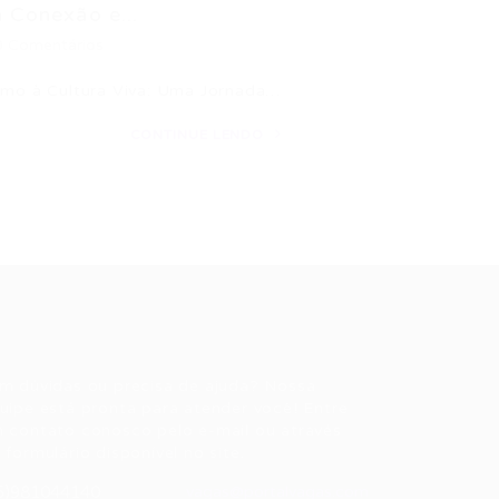
 Conexão e...
0 Comentários
ismo à Cultura Viva: Uma Jornada…
CONTINUE LENDO
ale conosco
m dúvidas ou precisa de ajuda? Nossa
uipe está pronta para atender você! Entre
 contato conosco pelo e-mail ou através
 formulário disponível no site.
5)981044140
vagas@portalvagas.com