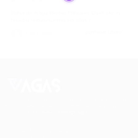
0 Comentários
Índice do Artigo Pontos Principais Quais são os
feriados remanescentes em 2026?…
CONTINUE LENDO
Portal Vagas
Conectando talentos a oportunidades. Explore novas
possibilidades de carreira com milhares de vagas
disponíveis.
Seu futuro começa aqui.
Cursos Profissionalizantes
|
Fale com a Recrutadora