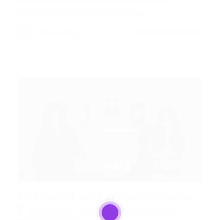
principal motivo da sensação de…
CONTINUE LENDO
Portal Vagas
Pare de se iludir: o próximo feriadão...
Portal Vagas
Artigos
08/06/2026