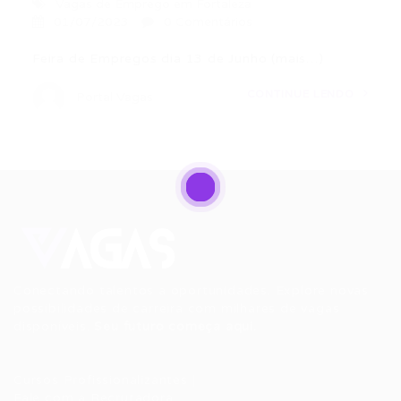
Vagas de Emprego em Fortaleza
01/07/2023
0 Comentários
Feira de Empregos dia 13 de Junho (mais…)
CONTINUE LENDO
Portal Vagas
Conectando talentos a oportunidades. Explore novas
possibilidades de carreira com milhares de vagas
disponíveis.
Seu futuro começa aqui.
Cursos Profissionalizantes
|
Fale com a Recrutadora