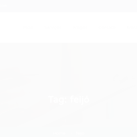
.com
Início
Serviços
Artigos
Contato
Entra
Tag:
feijó
Home
feijó