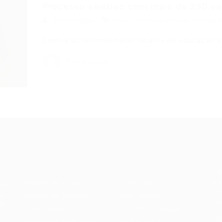
Processo seletivo com mais de 230 vag
Portal Vagas
news
,
Noticias e Dicas
,
Novidad
Confira as oportunidades na área de educação e
Portal Vagas
Recrutador /
Candidatos /
F
Empresas
Vagas
Te
eq
Pacote de Vagas
Sobre nós
ore
em
es
Pacote de Currículos
Fale Conosco
do
i.
Enviar vaga
Encontre sua vaga
(8
Encontre candidados
Minha conta