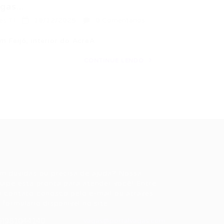
as...
es TI
18/12/2025
0 Comentários
m Feijó, interior do AcreA…
CONTINUE LENDO
ale conosco
m dúvidas ou precisa de ajuda? Nossa
uipe está pronta para atender você! Entre
 contato conosco pelo e-mail ou através
 formulário disponível no site.
5)981044140
vagas@portalvagas.com