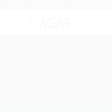
Brasil
(85) 98104-4139
vagas@portalvagas