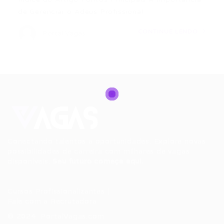
de Gerenciar o Adeus Profissional…
CONTINUE LENDO
Portal Vagas
Conectando talentos a oportunidades. Explore novas
possibilidades de carreira com milhares de vagas
disponíveis.
Seu futuro começa aqui.
Cursos Profissionalizantes
|
Fale com a Recrutadora
© 2024 PortalVagas.com