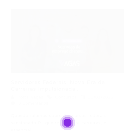
Servidores Federais: Nova Era de
Carreiras Impulsionada...
Portal Vagas
Concursos
31/03/2026
0 Comentários
Quando falamos sobre Concursos federais:
sancionado PL que reestrutura carreiras, é
essencial…